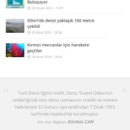
Buluşuyor
28 Nisan 2022 - 13:37
Silivri'de deniz yaklaşık 150 metre
çekildi
05 Mart 2019 - 18:36
Kırmızı mercanlar için harekete
geçtiler
05 Mart 2019 - 18:33
Türk Deniz Eğitim Vakfı, Deniz Ticaret Odası’nın
önderliğinde tüm deniz camiasının maddi ve manevi
katkılarıyla 52 kurucu üye tarafından 7 Ocak 1993
tarihinde İstanbul’da kurulmuştur.
Gürbüz CAN
Yön. Kur. Başkanı