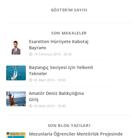
GÖSTERIM SAYISI
SON MAKALELER
Esaretten Hürriyete Kabotaj
Bayramı
14 Temmuz 2019 - 20:35
Başlangıç Seviyesi için Yelkenli
Tekneler
05 Mart 2019 - 18:50
Amatör Deniz Balıkçılığına
Giriş
05 Mart 2019 - 18:49
SON BLOG YAZILARI
Mezunlarla Öğrenciler Mentörlük Projesinde