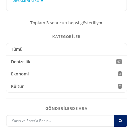
DEVAMINI OKU
Toplam
3
sonucun hepsi gösteriliyor
KATEGORILER
Tümü
Denizcilik
47
Ekonomi
3
Kültür
2
GÖNDERILERDE ARA