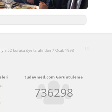
arıyla 52 kurucu üye tarafından 7 Ocak 1993
leri
tudevmed.com Görüntüleme
736298