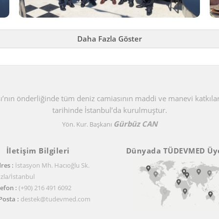
Daha Fazla Göster
sı’nın önderliğinde tüm deniz camiasının maddi ve manevi katkıl
tarihinde İstanbul’da kurulmuştur.
Gürbüz CAN
Yön. Kur. Başkanı
İletişim Bilgileri
Dünyada TÜDEVMED Üye
res :
İstasyon Mh. Hacıoğlu Sk.
la/İstanbul
efon :
(+90) 216 491 6092
Posta :
destek@tudevmed.com